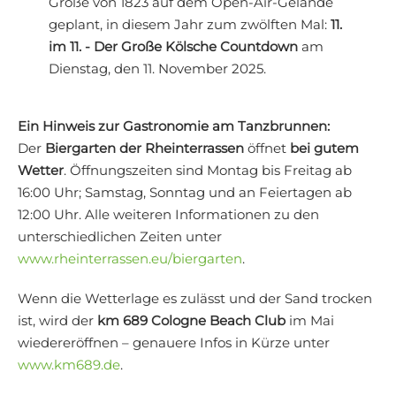
Große von 1823 auf dem Open-Air-Gelände
geplant, in diesem Jahr zum zwölften Mal:
11.
im 11. - Der Große Kölsche Countdown
am
Dienstag, den 11. November 2025.
Ein Hinweis zur Gastronomie am Tanzbrunnen:
Der
Biergarten der Rheinterrassen
öffnet
bei gutem
Wetter
. Öffnungszeiten sind Montag bis Freitag ab
16:00 Uhr; Samstag, Sonntag und an Feiertagen ab
12:00 Uhr. Alle weiteren Informationen zu den
unterschiedlichen Zeiten unter
www.rheinterrassen.eu/biergarten
.
Wenn die Wetterlage es zulässt und der Sand trocken
ist, wird der
km 689 Cologne Beach Club
im Mai
wiedereröffnen – genauere Infos in Kürze unter
www.km689.de
.