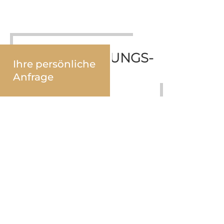
VERANSTALTUNGS­-
Ihre persönliche
ANFRAGEN
Anfrage
Sie sind Veranstaltungsplaner und möchten Ihre
Veranstaltung in einer unserer Locations anfragen?
Oder sind Sie Aussteller einer Messeveranstaltung der
Koelnmesse und benötigen während der
Messelaufzeit passende Räumlichkeiten neben Ihrem
Messeauftritt?
Von der Ideenfindung und der Ausarbeitung eines