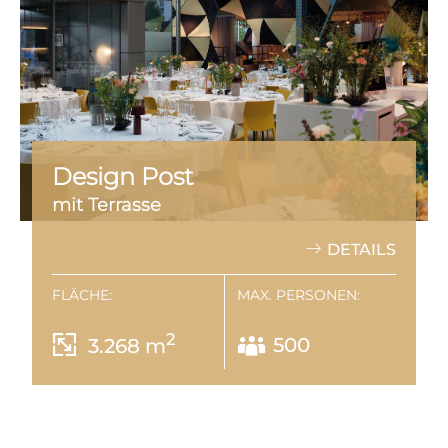
Design Post
mit Terrasse
DETAILS
FLÄCHE:
MAX. PERSONEN:
2
3.268 m
500